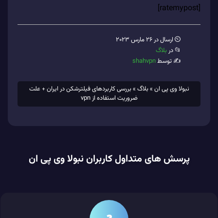
[ratemypost]
⏲ ارسال در 26 مارس 2023
📂 در
بلاگ
✍️ توسط
shahvpn
نبولا وی پی ان
»
بلاگ
»
بررسی کاربردهای فیلترشکن در ایران + علت
ضروریت استفاده از vpn
پرسش های متداول کاربران نبولا وی پی ان