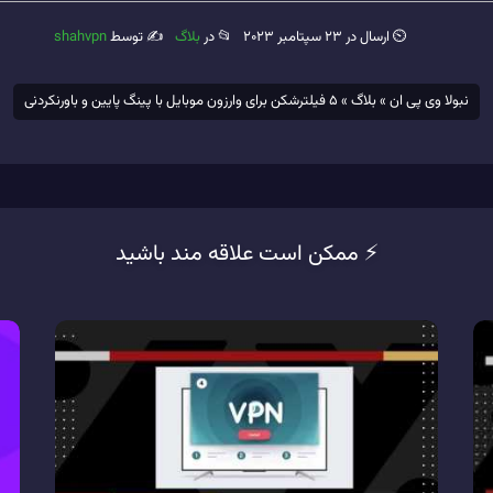
⏲ ارسال در 23 سپتامبر 2023
📂 در
بلاگ
✍️ توسط
shahvpn
نبولا وی پی ان
»
بلاگ
»
5 فیلترشکن برای وارزون موبایل با پینگ پایین و باورنکردنی
⚡️ ممکن است علاقه مند باشید