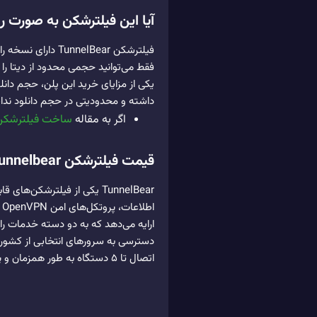
آیا این فیلترشکن به صورت 
فیلترشکن nelBear
یکی از مزایای خرید این پلن، حجم دانل
داشته و محدودیتی در حجم دانلود ندا
اگر به مقاله
ساخت فیلترشکن
قیمت فیلترشکن tunnelbear چقدر است؟
TunnelBear یکی از فیلترشکن
اتصال تا ۵ دستگاه به طور همزمان و پیکربندی مجدد بیشتری برای تنظیمات امنیتی می باشد. پلن های این فیلترشکن از 4 دلار در ماه شروع می شوند.