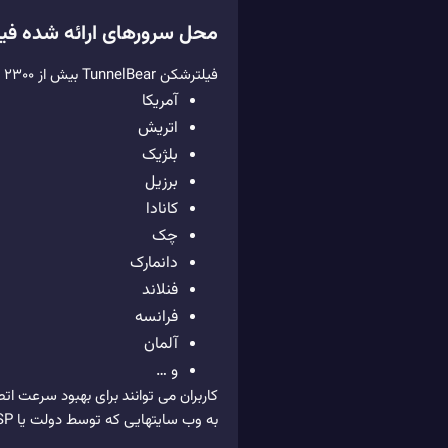
محل سرورهای ارائه شده ف
فیلترشکن TunnelBear بیش از ۲۳۰۰ سرور در ۲۳ کشور دارد که در به شرح زیر شامل موارد زیر است:
آمریکا
اتریش
بلژیک
برزیل
کانادا
چک
دانمارک
فنلاند
فرانسه
آلمان
و …
کاربران می توانند برای بهبود سرعت 
به وب سایتهایی که توسط دولت یا ISPها مسدود شده اند، سرورهای خارج از کشور را انتخاب کنید.