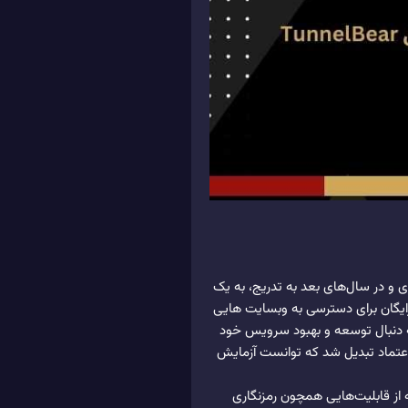
لترشکن های محبوب در بین کاربران به شمار می آید. این فیلترشکن در سال 2011 راه اندازی و در سال‌های بعد به تدریج، به یک
زار تبدیل شد. در ابتدا، TunnelBear به عنوان یک راه حل رایگان برای دسترسی به وبسایت‌ هایی
به دنبال توسعه و بهبود سرویس خود
TunnelBear به یک فیلترشکن پایدار و قابل اعتماد تبدیل شد که توانست آزمایش
ه از قابلیت‌هایی همچون رمزنگاری