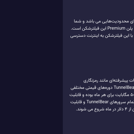
ترشکن دارای محدودیت‌هایی می باشد و شما
فقط می‌توانید حجمی محدود از دیتا را استفاده کنید. اگر به دنبال استفاده از امکانات بیشتری هستید، بهترین راه خرید پلن Premium این فیلترشکن است.
 با این فیلترشکن به اینترنت دسترسی
انات پیشرفته‌ای مانند رمزنگاری
اطلاعات، پروتکل‌های امن OpenVPN و IPSec، و انتخاب سرور از بین ۲۳ کشور مختلف بهره می‌برد. در حال حاضر، TunnelBear دوره‌های قیمتی مختلفی
ارایه می‌دهد که به دو دسته خدمات رایگان و خدمات پریمیوم تقسیم می شوند. خدمات رایگان شامل حجم دانلود ۵۰۰ مگابایت برای هر ماه بوده و قابلیت
دسترسی به سرورهای انتخابی از کشورهای مختلف را دارد. خدمات پرمیوم دارای حجم دانلود نامحدود و دسترسی به تمام سرورهای TunnelBear و قابلیت