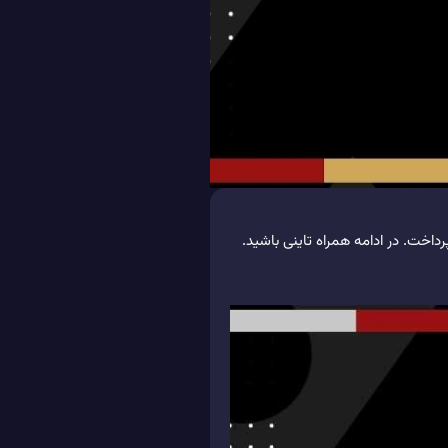
ر از وی پی ان های پر استفاده در بین کاربران یعنی فیلترشکن TunnelBear خواهیم پرداخت. در ادامه همراه تاینی باشید.