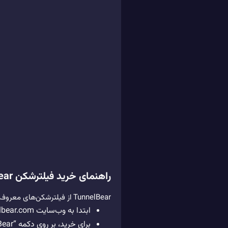
راهنمای خرید فیلترشکن TunnelBear
TunnelBear از فیلترشکن‌های معروف و قابل اعتماد است که در دسترس کاربران ایران هم قرار دارد. در ادامه راهنمای خرید TunnelBear آورده شده است:
ابتدا به وب‌سایت tunnelbear.com مراجعه کنید و صفحه اصلی را باز کنید.
برای خرید، بر روی دکمه “Get TunnelBear” کلیک کنید.سپس به قسمت “Pricing” بروید.