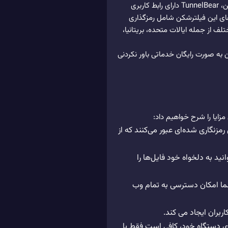
پیام‌ها، حفاظت از حریم شخصی کاربران و دسترسی به محتویاتی که با محدودیت مواجه هستند، بهره می‌برد. همچنین، TunnelBear دارای رابط کاربری
 های این فیلترشکن شامل رمزگذاری
روتکل‌های امن و قابل اعتماد مانند OpenVPN، و پشتیبانی از ۲۲ سرور در ۲۳ کشور مختلف از جمله ایالات متحده، بریتانیا،
به صورت رایگان خدماتی باور نکردنی
 از طریق کانال رمزنگاری شده‌ای عبور می‌کنند که از
شود و می‌توانید به دلخواه خود فایل‌ها را
رورهای موجود در بیش از ۲۳ کشور است که به شما امکان دسترسی به تمام وب
وی دستگاه خود، کافی است فقط با