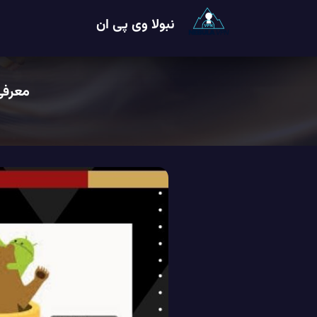
نبولا وی پی ان
معرفی فیلترشکن ear